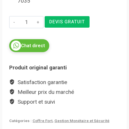
7035
quantité
DEVIS GRATUIT
de
Coffre
Chat direct
Fort
Ignifuge
et
Produit original garanti
hydrofuge
VALBERG
Satisfaction garantie
FRS
Meilleur prix du marché
49
Support et suivi
EL
Catégories :
Coffre Fort
,
Gestion Monétaire et Sécurité