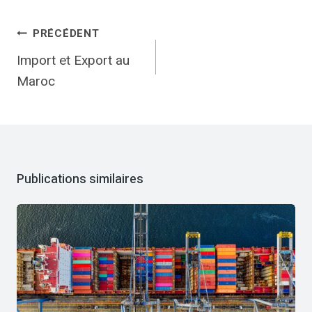
Navigation
PRÉCÉDENT
de
Import et Export au
l’article
Maroc
Publications similaires